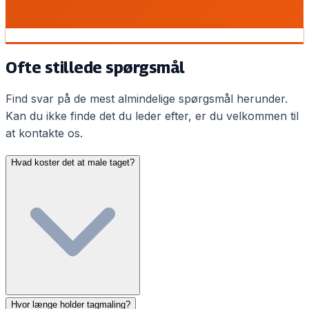
Ofte stillede spørgsmål
Find svar på de mest almindelige spørgsmål herunder.
Kan du ikke finde det du leder efter, er du velkommen til
at kontakte os.
Hvad koster det at male taget?
Tagmaling inkl. rensning koster typisk 20.000-50.000 kr.
Hvor længe holder tagmaling?