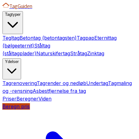
TagGuiden
Tagtyper
Tegltag
Betontag (betontagsten)
Tagpap
Eternittag
(bølgeeternit)
Ståltag
(ståltagplader)
Naturskifertag
Stråtag
Zinktag
Ydelser
Tagrenovering
Tagrender og nedløb
Undertag
Tagmaling
og -rensning
Asbestfjernelse fra tag
Priser
Beregner
Viden
Beregn pris