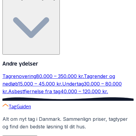
for et parcelhus. Prisen afhænger af tagets størrelse,
tilstand og valg af maling.
Professionel tagmaling holder typisk 10-15 år, afhængig
Andre ydelser
af kvaliteten af malingen og tagets eksponering for vejr
og vind.
Tagrenovering
80.000 – 350.000 kr.
Tagrender og
nedløb
15.000 – 45.000 kr.
Undertag
30.000 – 80.000
kr.
Asbestfjernelse fra tag
40.000 – 120.000 kr.
TagGuiden
Alt om nyt tag i Danmark. Sammenlign priser, tagtyper
og find den bedste løsning til dit hus.