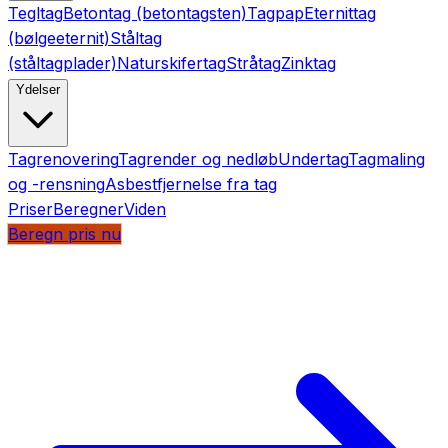
Tegltag
Betontag (betontagsten)
Tagpap
Eternittag
(bølgeeternit)
Ståltag
(ståltagplader)
Naturskifertag
Stråtag
Zinktag
Ydelser
Tagrenovering
Tagrender og nedløb
Undertag
Tagmaling
og -rensning
Asbestfjernelse fra tag
Priser
Beregner
Viden
Beregn pris nu