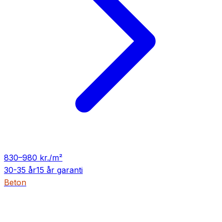
830
–
980
kr./m²
30-35 år
15 år
garanti
Beton