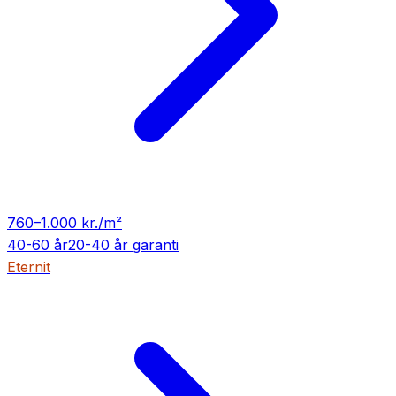
760
–
1.000
kr./m²
40-60 år
20-40 år
garanti
Eternit