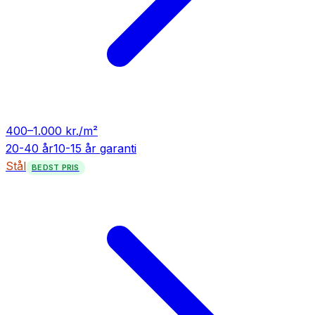
400
–
1.000
kr./m²
20-40 år
10-15 år
garanti
Stål
BEDST PRIS