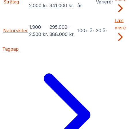
Stråtag
Varierer
2.000
kr.
341.000
kr.
år
Læs
1.900
–
295.000
–
mere
Naturskifer
100+ år
30 år
2.500
kr.
388.000
kr.
Tagpap