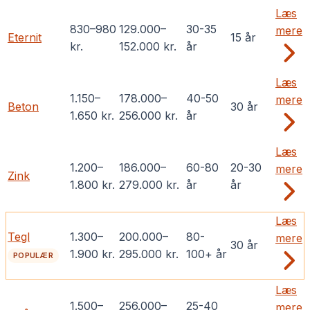
Læs
830
–
980
129.000
–
30-35
mere
Eternit
15 år
kr.
152.000
kr.
år
Læs
1.150
–
178.000
–
40-50
mere
Beton
30 år
1.650
kr.
256.000
kr.
år
Læs
1.200
–
186.000
–
60-80
20-30
mere
Zink
1.800
kr.
279.000
kr.
år
år
Læs
Tegl
1.300
–
200.000
–
80-
mere
30 år
1.900
kr.
295.000
kr.
100+ år
POPULÆR
Læs
1.500
–
256.000
–
25-40
mere