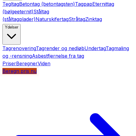
Tegltag
Betontag (betontagsten)
Tagpap
Eternittag
(bølgeeternit)
Ståltag
(ståltagplader)
Naturskifertag
Stråtag
Zinktag
Ydelser
Tagrenovering
Tagrender og nedløb
Undertag
Tagmaling
og -rensning
Asbestfjernelse fra tag
Priser
Beregner
Viden
Beregn pris nu