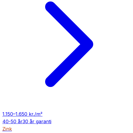
1.150
–
1.650
kr./m²
40-50 år
30 år
garanti
Zink