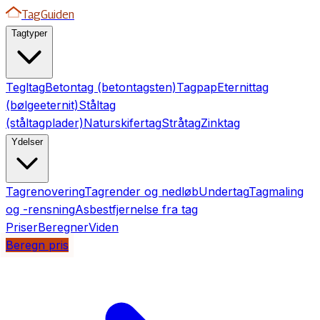
TagGuiden
Tagtyper
Tegltag
Betontag (betontagsten)
Tagpap
Eternittag
(bølgeeternit)
Ståltag
(ståltagplader)
Naturskifertag
Stråtag
Zinktag
Ydelser
Tagrenovering
Tagrender og nedløb
Undertag
Tagmaling
og -rensning
Asbestfjernelse fra tag
Priser
Beregner
Viden
Beregn pris