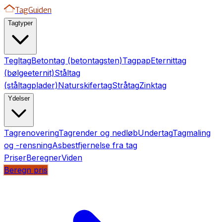
TagGuiden
Tagtyper
Tegltag
Betontag (betontagsten)
Tagpap
Eternittag
(bølgeeternit)
Ståltag
(ståltagplader)
Naturskifertag
Stråtag
Zinktag
Ydelser
Tagrenovering
Tagrender og nedløb
Undertag
Tagmaling
og -rensning
Asbestfjernelse fra tag
Priser
Beregner
Viden
Beregn pris