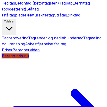
Tegltag
Betontag (betontagsten)
Tagpap
Eternittag
(bølgeeternit)
Ståltag
(ståltagplader)
Naturskifertag
Stråtag
Zinktag
Ydelser
Tagrenovering
Tagrender og nedløb
Undertag
Tagmaling
og -rensning
Asbestfjernelse fra tag
Priser
Beregner
Viden
Beregn pris nu