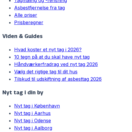
Tagmaling og -rensning
Asbestfjernelse fra tag
Alle priser
Prisberegner
Viden & Guides
Hvad koster et nyt tag i 2026?
10 tegn på at du skal have nyt tag
Håndværkerfradrag ved nyt tag 2026
Vælg det rigtige tag til dit hus
Tilskud til udskiftning af asbesttag 2026
Nyt tag i din by
Nyt tag i
København
Nyt tag i
Aarhus
Nyt tag i
Odense
Nyt tag i
Aalborg