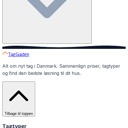
Normalt kræver en simpel tagudskiftning ikke
byggetilladelse, medmindre du ændrer tagets højde, form
TagGuiden
eller materialer væsentligt. I Randers bør du altid
Alt om nyt tag i Danmark. Sammenlign priser, tagtyper
kontakte kommunen for at afklare reglerne, særligt i
og find den bedste løsning til dit hus.
bevaringsområder.
Tilbage til toppen
Tagtyper