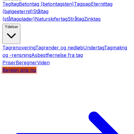
Tegltag
Betontag (betontagsten)
Tagpap
Eternittag
(bølgeeternit)
Ståltag
(ståltagplader)
Naturskifertag
Stråtag
Zinktag
Ydelser
Tagrenovering
Tagrender og nedløb
Undertag
Tagmaling
og -rensning
Asbestfjernelse fra tag
Priser
Beregner
Viden
Beregn pris nu