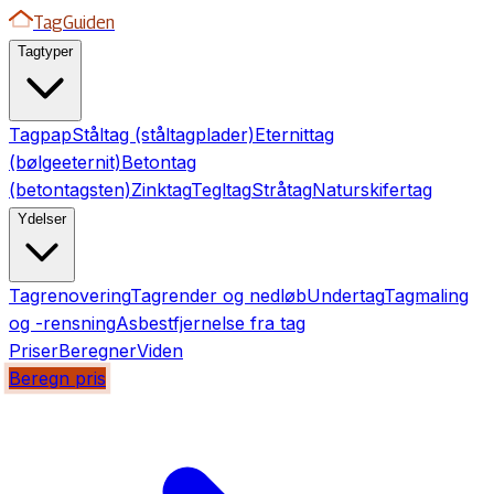
TagGuiden
Tagtyper
Tagpap
Ståltag (ståltagplader)
Eternittag
(bølgeeternit)
Betontag
(betontagsten)
Zinktag
Tegltag
Stråtag
Naturskifertag
Ydelser
Tagrenovering
Tagrender og nedløb
Undertag
Tagmaling
og -rensning
Asbestfjernelse fra tag
Priser
Beregner
Viden
Beregn pris