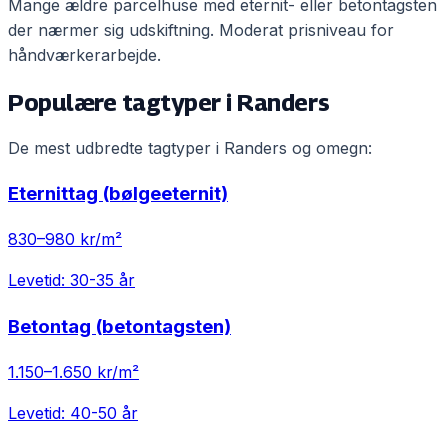
Mange ældre parcelhuse med eternit- eller betontagsten
der nærmer sig udskiftning. Moderat prisniveau for
håndværkerarbejde.
Populære tagtyper i
Randers
De mest udbredte tagtyper i
Randers
og omegn:
Eternittag (bølgeeternit)
830
–
980
kr/m²
Levetid:
30-35 år
Betontag (betontagsten)
1.150
–
1.650
kr/m²
Levetid:
40-50 år