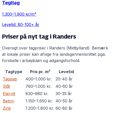
Tegltag
1.300
–
1.900
kr/m²
Levetid:
80-100+ år
Priser på nyt tag i
Randers
Oversigt over tagpriser i
Randers
(
Midtjylland
). Bemærk
at lokale priser kan afvige fra landsgennemsnittet pga.
forskelle i arbejdsløn og adgangsforhold.
Tagtype
Pris pr. m²
Levetid
Tagpap
400
–
1.000
kr.
20-40 år
Stål
760
–
1.000
kr.
40-60 år
Eternit
830
–
980
kr.
30-35 år
Beton
1.150
–
1.650
kr.
40-50 år
Zink
1.200
–
1.800
kr.
60-80 år