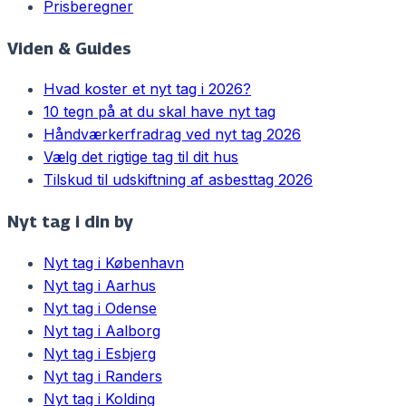
Prisberegner
Viden & Guides
Hvad koster et nyt tag i 2026?
10 tegn på at du skal have nyt tag
Håndværkerfradrag ved nyt tag 2026
Vælg det rigtige tag til dit hus
Tilskud til udskiftning af asbesttag 2026
Nyt tag i din by
Nyt tag i
København
Nyt tag i
Aarhus
Nyt tag i
Odense
Nyt tag i
Aalborg
Nyt tag i
Esbjerg
Nyt tag i
Randers
Nyt tag i
Kolding